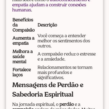
mais sobre como o
autoconhecimento e
empatia ajudam a construir conexões
humanas
.
Benefícios
da
Descrição
Compaixão
Você começa a entender
Aumenta a
melhor os sentimentos dos
empatia
outros.
Melhora a
A compaixão reduz o estresse
saúde
e a ansiedade.
mental
Relacionamentos se tornam
Fortalece
mais profundos e
laços
significativos.
Mensagens de Perdão e
Sabedoria Espiritual
Na jornada espiritual, o
perdão
e a