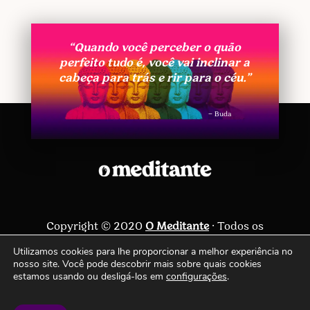
“Quando você perceber o quão
perfeito tudo é, você vai inclinar a
cabeça para trás e rir para o céu.”
– Buda
Copyright © 2020
O Meditante
· Todos os
direitos reservados ·
Política de privacidade
Utilizamos cookies para lhe proporcionar a melhor experiência no
nosso site. Você pode descobrir mais sobre quais cookies
Siga-nos
estamos usando ou desligá-los em
configurações
.