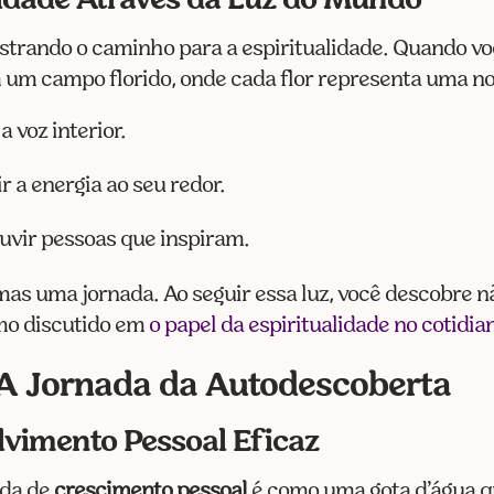
lidade Através da Luz do Mundo
trando o caminho para a espiritualidade. Quando vo
um campo florido, onde cada flor representa uma nov
a voz interior.
ir a energia ao seu redor.
 ouvir pessoas que inspiram.
 mas uma jornada. Ao seguir essa luz, você descobr
omo discutido em
o papel da espiritualidade no cotidia
 A Jornada da Autodescoberta
vimento Pessoal Eficaz
ada de
crescimento pessoal
é como uma gota d’água 