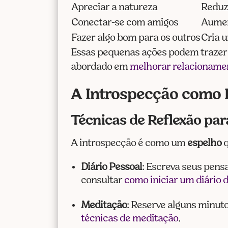
Apreciar a natureza
Reduz
Conectar-se com amigos
Aumen
Fazer algo bom para os outros
Cria u
Essas pequenas ações podem trazer 
abordado em
melhorar relacionamen
A Introspecção como 
Técnicas de Reflexão pa
A introspecção é como um
espelho
q
Diário Pessoal
: Escreva seus pens
consultar
como iniciar um diário
Meditação
: Reserve alguns minuto
técnicas de meditação
.