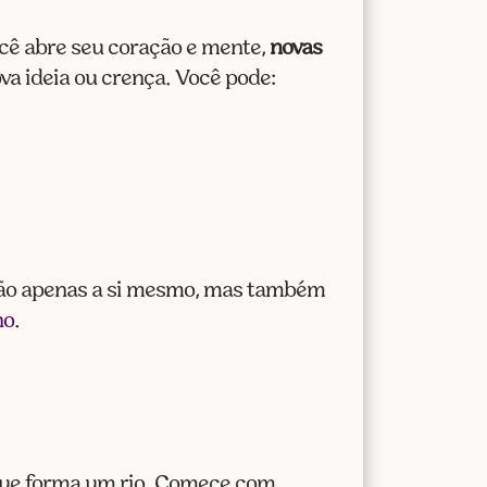
cê abre seu coração e mente,
novas
a ideia ou crença. Você pode:
e não apenas a si mesmo, mas também
no
.
que forma um rio. Comece com