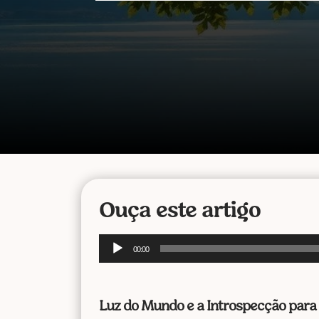
Ouça este artigo
Tocador
00:00
de
áudio
Luz do Mundo e a Introspecção para