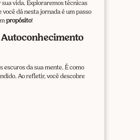
cima
 sua vida. Exploraremos técnicas
ou
e você dá nesta jornada é um passo
para
com
propósito
!
baixo
o Autoconhecimento
para
aumentar
ou
diminuir
os escuros da sua mente. É como
o
ndido. Ao refletir, você descobre
volume.