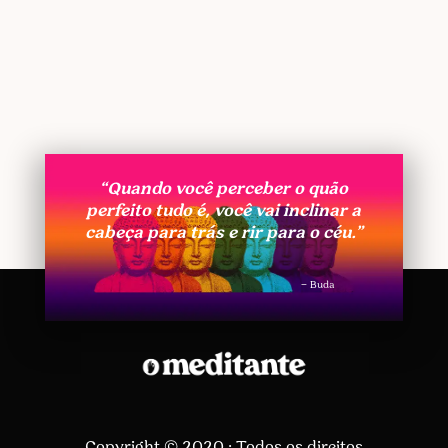
“Quando você perceber o quão
perfeito tudo é, você vai inclinar a
cabeça para trás e rir para o céu.”
– Buda
Copyright © 2020 · Todos os direitos