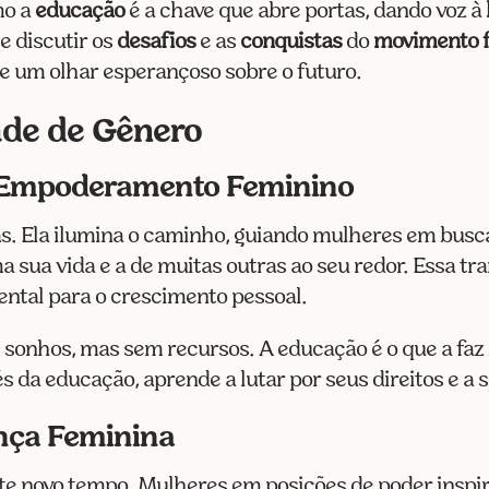
mo a
educação
é a chave que abre portas, dando voz à
e discutir os
desafios
e as
conquistas
do
movimento f
e um olhar esperançoso sobre o futuro.
ade de Gênero
o Empoderamento Feminino
as. Ela ilumina o caminho, guiando mulheres em bus
 sua vida e a de muitas outras ao seu redor. Essa t
ntal para o crescimento pessoal.
sonhos, mas sem recursos. A educação é o que a faz b
s da educação, aprende a lutar por seus direitos e a 
nça Feminina
te novo tempo. Mulheres em posições de poder inspir