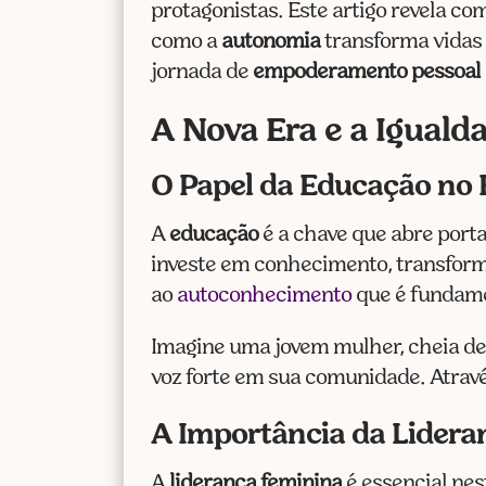
protagonistas. Este artigo revela co
como a
autonomia
transforma vidas 
jornada de
empoderamento pessoal
A Nova Era e a Iguald
O Papel da Educação n
A
educação
é a chave que abre port
investe em conhecimento, transforma
ao
autoconhecimento
que é fundame
Imagine uma jovem mulher, cheia de 
voz forte em sua comunidade. Atravé
A Importância da Lidera
A
liderança feminina
é essencial nes