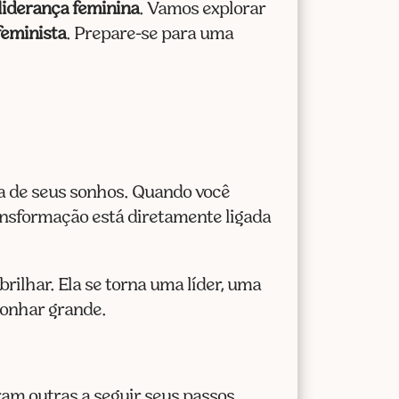
cima
liderança feminina
. Vamos explorar
ou
eminista
. Prepare-se para uma
para
baixo
para
aumentar
ou
diminuir
ca de seus sonhos. Quando você
o
ransformação está diretamente ligada
volume.
rilhar. Ela se torna uma líder, uma
sonhar grande.
am outras a seguir seus passos,