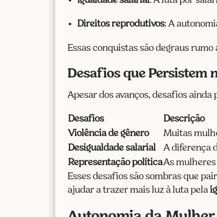
Igualdade salarial
: A luta por salá
Direitos reprodutivos
: A autonomi
Essas conquistas são degraus rumo a
Desafios que Persistem n
Apesar dos avanços, desafios ainda 
Desafios
Descrição
Violência de gênero
Muitas mulhe
Desigualdade salarial
A diferença 
Representação política
As mulheres 
Esses desafios são sombras que paira
ajudar a trazer mais luz à luta pela
i