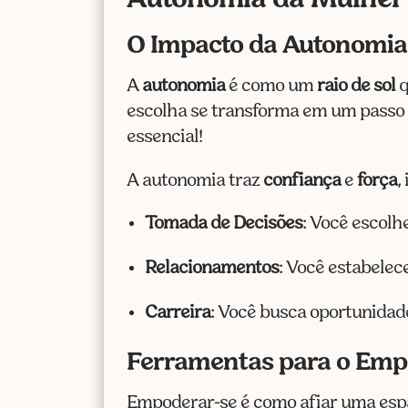
Autonomia da Mulher
O Impacto da Autonomia 
A
autonomia
é como um
raio de sol
q
escolha se transforma em um passo 
essencial!
A autonomia traz
confiança
e
força
,
Tomada de Decisões
: Você escolh
Relacionamentos
: Você estabelec
Carreira
: Você busca oportunidade
Ferramentas para o Emp
Empoderar-se é como afiar uma espad