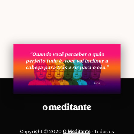
“Quando você perceber o quão
perfeito tudo é, você vai inclinar a
cabeça para trás e rir para o céu.”
– Buda
Copyright © 2020
O Meditante
· Todos os