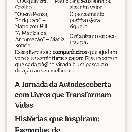
“O Alquimista” – Paulo
Siga seus sonhos,
Coelho
eles têm valor.
“Quem Pensa,
O pensamento
Enriquece” –
positivo gera
Napoleon Hill
riqueza.
“A Mágica da
Organizar o espaço
Arrumação” – Marie
traz paz.
Kondo
Esses livros são
companheiros
que ajudam
você a se sentir
forte
e
capaz
. Eles mostram
que cada página virada é um passo em
direção ao seu melhor eu.
A Jornada da Autodescoberta
com Livros que Transformam
Vidas
Histórias que Inspiram:
Exemplos de