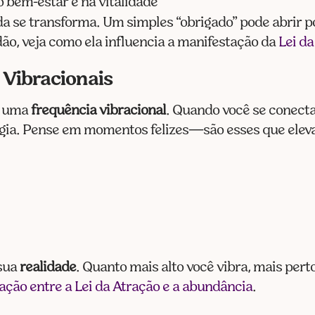
 bem-estar e na vitalidade
ida se transforma. Um simples “obrigado” pode abrir 
ão, veja como ela influencia a manifestação da
Lei d
 Vibracionais
m uma
frequência vibracional
. Quando você se conect
rgia. Pense em momentos felizes—são esses que elev
 sua
realidade
. Quanto mais alto você vibra, mais perto
lação entre a Lei da Atração e a abundância
.