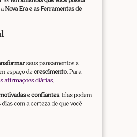
r as
ferramentas que você possui
 a
Nova Era e as Ferramentas de
l
ansformar
seus pensamentos e
 um espaço de
crescimento
. Para
s afirmações diárias
.
motivadas
e
confiantes
. Elas podem
 dias com a certeza de que você