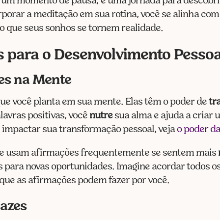
s um momento de pausa; é uma jornada para descobri
orporar a meditação em sua rotina, você se alinha com
do que seus sonhos se tornem realidade.
 para o Desenvolvimento Pessoa
es na Mente
e você planta em sua mente. Elas têm o poder de
tr
avras positivas, você
nutre
sua alma e ajuda a criar
impactar sua transformação pessoal, veja
o poder da
ue usam afirmações frequentemente se sentem mais
s para novas oportunidades. Imagine acordar todos os
 que as afirmações podem fazer por você.
cazes