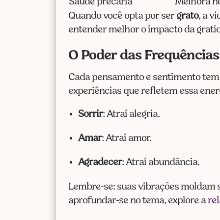
Saúde precária
Melhora no
Quando você opta por ser
grato
, a v
entender melhor o impacto da gratid
O Poder das Frequências
Cada pensamento e sentimento te
experiências que refletem essa ene
Sorrir
: Atraí alegria.
Amar
: Atraí amor.
Agradecer
: Atraí abundância.
Lembre-se: suas vibrações moldam
aprofundar-se no tema, explore a
re