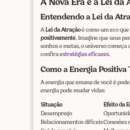
A Nova Era e a Lei da
Entendendo a Lei da Atr
A
Lei da Atração
é como um eco que r
positivamente
. Imagine que seus p
sonhos e metas, o universo começa a
confira
estratégias eficazes
.
Como a Energia Positiva
A energia que emana de você é pode
energia pode mudar vidas:
Situação
Efeito da E
Desemprego
Oportunid
Relacionamentos difíceis
Conexões 