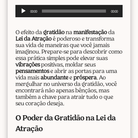
Tocador
00:00
00:00
de
áudio
O efeito da
gratidão
na
manifestação
da
Lei da Atração
é poderoso e transforma
sua vida de maneiras que você jamais
imaginou. Prepare-se para descobrir como
essa prática simples pode elevar suas
vibrações
positivas, moldar seus
pensamentos
e abrir as portas para uma
vida mais
abundante
e
próspera
. Ao
mergulhar no universo da gratidão, você
encontrará não apenas bênçãos, mas
também a chave para atrair tudo o que
seu coração deseja.
O Poder da Gratidão na Lei da
Atração