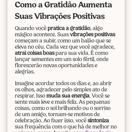
Como a Gratidão Aumenta
Suas Vibrações Positivas
Quando você
pratica a gratidão
, algo
mágico acontece. Suas
vibrações positivas
começam a subir, como um balão que se
eleva no céu. Cada vez que você agradece,
atrai coisas boas
para sua vida. É como
lançar sementes em um solo fértil, onde
florescerão novas oportunidades e
alegrias.
Imagine acordar todos os dias e, ao abrir
os olhos, agradecer pelo simples ato de
respirar. Isso
muda sua energia
. Você se
sente mais leve e mais feliz. As pequenas
coisas, como o sol brilhando ou o sorriso
de um amigo, tornam-se motivos de
celebração. Ao fazer isso, você
sintoniza
sua frequência com o que há de melhor no