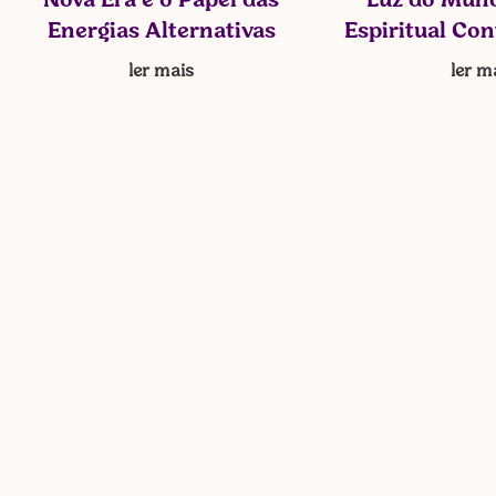
Nova Era e o Papel das
Luz do Mund
Energias Alternativas
Espiritual Co
ler mais
ler m