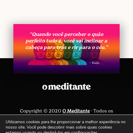
“Quando você perceber o quão
perfeito tudo é, você vai inclinar a
cabeça para trás e rir para o céu.”
– Buda
Copyright © 2020
O Meditante
· Todos os
direitos reservados ·
Política de privacidade
Utilizamos cookies para lhe proporcionar a melhor experiência no
nosso site. Você pode descobrir mais sobre quais cookies
Siga-nos
estamos usando ou desligá-los em
configurações
.