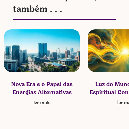
também . . .
Nova Era e o Papel das
Luz do Mund
Energias Alternativas
Espiritual Co
ler mais
ler m