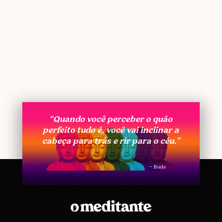
“Quando você perceber o quão
perfeito tudo é, você vai inclinar a
cabeça para trás e rir para o céu.”
– Buda