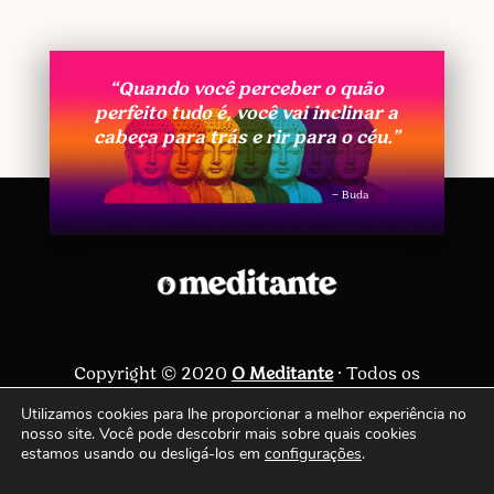
“Quando você perceber o quão
perfeito tudo é, você vai inclinar a
cabeça para trás e rir para o céu.”
– Buda
Copyright © 2020
O Meditante
· Todos os
direitos reservados ·
Política de privacidade
Utilizamos cookies para lhe proporcionar a melhor experiência no
nosso site. Você pode descobrir mais sobre quais cookies
Siga-nos
estamos usando ou desligá-los em
configurações
.