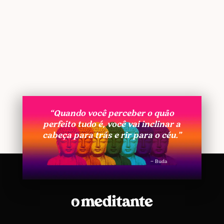
“Quando você perceber o quão
perfeito tudo é, você vai inclinar a
cabeça para trás e rir para o céu.”
– Buda