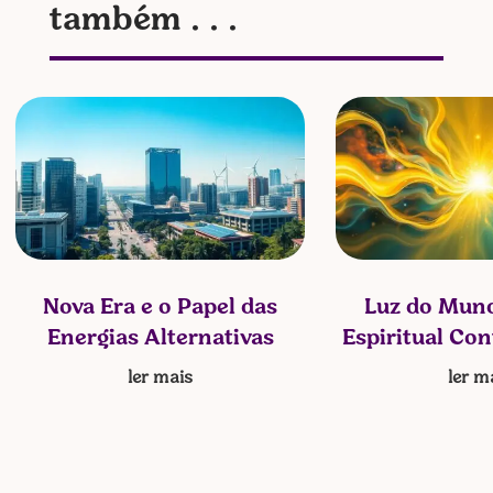
também . . .
Nova Era e o Papel das
Luz do Mund
Energias Alternativas
Espiritual Co
ler mais
ler m