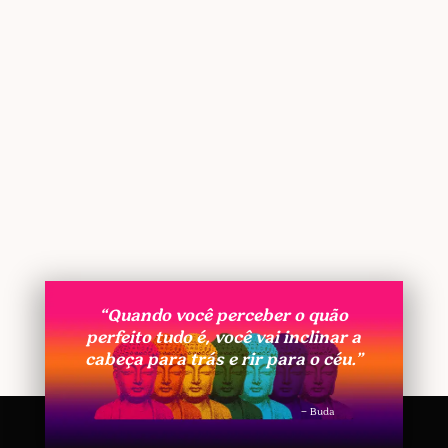
“Quando você perceber o quão
perfeito tudo é, você vai inclinar a
cabeça para trás e rir para o céu.”
– Buda