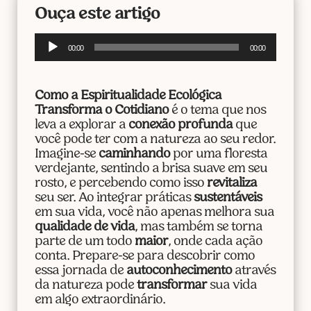
Ouça este artigo
Tocador
00:00
00:00
de
áudio
Como a Espiritualidade Ecológica
Transforma o Cotidiano
é o tema que nos
leva a explorar a
conexão profunda
que
você pode ter com a natureza ao seu redor.
Imagine-se
caminhando
por uma floresta
verdejante, sentindo a brisa suave em seu
rosto, e percebendo como isso
revitaliza
seu ser. Ao integrar práticas
sustentáveis
em sua vida, você não apenas melhora sua
qualidade de vida
, mas também se torna
parte de um todo
maior
, onde cada ação
conta. Prepare-se para descobrir como
essa jornada de
autoconhecimento
através
da natureza pode
transformar
sua vida
em algo extraordinário.