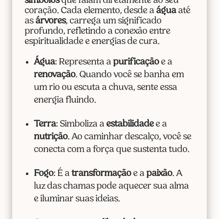
símbolos
que falam diretamente ao seu
coração. Cada elemento, desde a
água
até
as
árvores
, carrega um significado
profundo, refletindo a conexão entre
espiritualidade e energias de cura.
Água
: Representa a
purificação
e a
renovação
. Quando você se banha em
um rio ou escuta a chuva, sente essa
energia fluindo.
Terra
: Simboliza a
estabilidade
e a
nutrição
. Ao caminhar descalço, você se
conecta com a força que sustenta tudo.
Fogo
: É a
transformação
e a
paixão
. A
luz das chamas pode aquecer sua alma
e iluminar suas ideias.