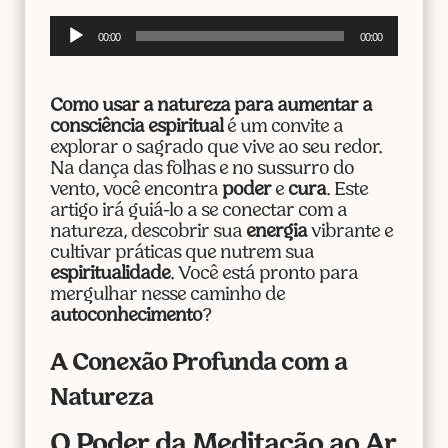
Tocador
00:00
00:00
de
áudio
Como usar a natureza para aumentar a
consciência espiritual
é um convite a
explorar o sagrado que vive ao seu redor.
Na dança das folhas e no sussurro do
vento, você encontra
poder
e
cura
. Este
artigo irá guiá-lo a se conectar com a
natureza, descobrir sua
energia
vibrante e
cultivar práticas que nutrem sua
espiritualidade
. Você está pronto para
mergulhar nesse caminho de
autoconhecimento
?
A Conexão Profunda com a
Natureza
O Poder da Meditação ao Ar