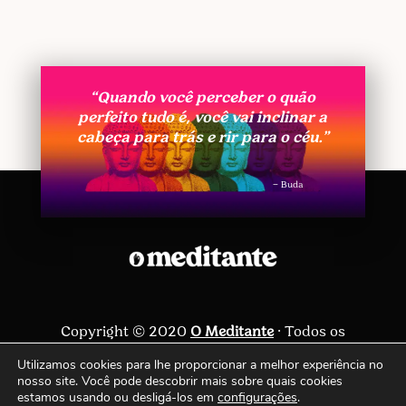
“Quando você perceber o quão
perfeito tudo é, você vai inclinar a
cabeça para trás e rir para o céu.”
– Buda
Copyright © 2020
O Meditante
· Todos os
direitos reservados ·
Política de privacidade
Utilizamos cookies para lhe proporcionar a melhor experiência no
nosso site. Você pode descobrir mais sobre quais cookies
Siga-nos
estamos usando ou desligá-los em
configurações
.