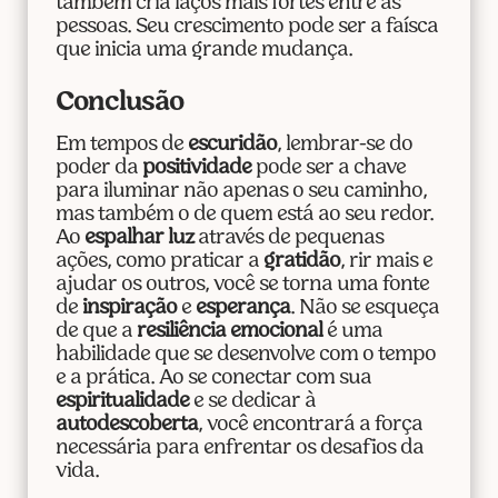
também cria laços mais fortes entre as
pessoas. Seu crescimento pode ser a faísca
que inicia uma grande mudança.
Conclusão
Em tempos de
escuridão
, lembrar-se do
poder da
positividade
pode ser a chave
para iluminar não apenas o seu caminho,
mas também o de quem está ao seu redor.
Ao
espalhar luz
através de pequenas
ações, como praticar a
gratidão
, rir mais e
ajudar os outros, você se torna uma fonte
de
inspiração
e
esperança
. Não se esqueça
de que a
resiliência emocional
é uma
habilidade que se desenvolve com o tempo
e a prática. Ao se conectar com sua
espiritualidade
e se dedicar à
autodescoberta
, você encontrará a força
necessária para enfrentar os desafios da
vida.