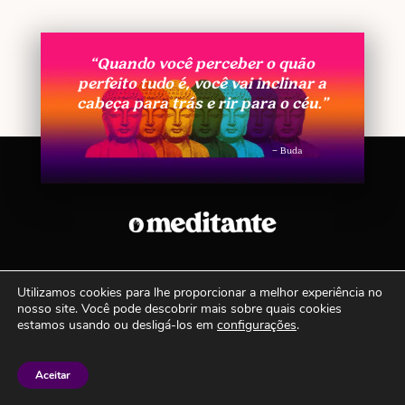
“Quando você perceber o quão
perfeito tudo é, você vai inclinar a
cabeça para trás e rir para o céu.”
– Buda
Utilizamos cookies para lhe proporcionar a melhor experiência no
Copyright © 2020
O Meditante
· Todos os
nosso site. Você pode descobrir mais sobre quais cookies
direitos reservados ·
Política de privacidade
estamos usando ou desligá-los em
configurações
.
Siga-nos
Aceitar