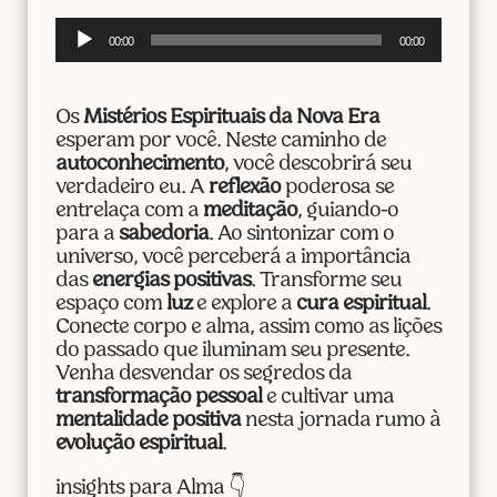
Tocador
00:00
00:00
de
áudio
Os
Mistérios Espirituais da Nova Era
esperam por você. Neste caminho de
autoconhecimento
, você descobrirá seu
verdadeiro eu. A
reflexão
poderosa se
entrelaça com a
meditação
, guiando-o
para a
sabedoria
. Ao sintonizar com o
universo, você perceberá a importância
das
energias positivas
. Transforme seu
espaço com
luz
e explore a
cura espiritual
.
Conecte corpo e alma, assim como as lições
do passado que iluminam seu presente.
Venha desvendar os segredos da
transformação pessoal
e cultivar uma
mentalidade positiva
nesta jornada rumo à
evolução espiritual
.
insights para Alma 👇