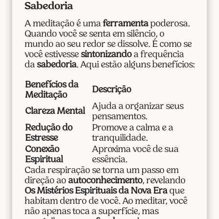
Sabedoria
A meditação é uma
ferramenta
poderosa.
Quando você se senta em silêncio, o
mundo ao seu redor se dissolve. É como se
você estivesse
sintonizando
a frequência
da
sabedoria
. Aqui estão alguns benefícios:
Benefícios da
Descrição
Meditação
Ajuda a organizar seus
Clareza Mental
pensamentos.
Redução do
Promove a calma e a
Estresse
tranquilidade.
Conexão
Aproxima você de sua
Espiritual
essência.
Cada respiração se torna um passo em
direção ao
autoconhecimento
, revelando
Os Mistérios Espirituais da Nova Era
que
habitam dentro de você. Ao meditar, você
não apenas toca a superfície, mas