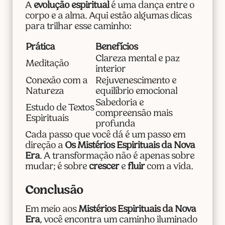
A
evolução espiritual
é uma dança entre o
corpo e a alma. Aqui estão algumas dicas
para trilhar esse caminho:
Prática
Benefícios
Clareza mental e paz
Meditação
interior
Conexão com a
Rejuvenescimento e
Natureza
equilíbrio emocional
Sabedoria e
Estudo de Textos
compreensão mais
Espirituais
profunda
Cada passo que você dá é um passo em
direção a
Os Mistérios Espirituais da Nova
Era
. A transformação não é apenas sobre
mudar; é sobre
crescer
e
fluir
com a vida.
Conclusão
Em meio aos
Mistérios Espirituais da Nova
Era
, você encontra um caminho iluminado