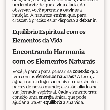
dançante, cada gota de orvalho, tudo isso é
um lembrete de que a vida é
bela
. Ao
observar, você aprende a
ouvir
sua
intuição. A natureza
ensina
que, para
crescer, é preciso estar disposto a
deixar ir
.
Equilíbrio Espiritual com os
Elementos da Vida
Encontrando Harmonia
com os Elementos Naturais
Você já parou para pensar na
conexão
que
tem com os
elementos naturais
? A terra, a
água, o ar e o fogo são mais do que simples
partes do nosso mundo; eles são
aliados
na
sua jornada espiritual. Cada elemento traz
consigo uma
energia
única, que pode
ajudar a trazer
equilíbrio
à sua vida.