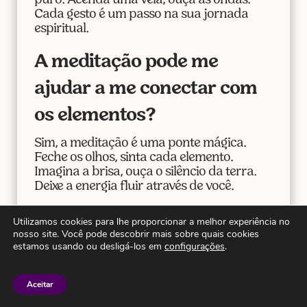
puro. Acenda uma vela, ouça as ondas.
Cada gesto é um passo na sua jornada
espiritual.
A meditação pode me
ajudar a me conectar com
os elementos?
Sim, a meditação é uma ponte mágica.
Feche os olhos, sinta cada elemento.
Imagina a brisa, ouça o silêncio da terra.
Deixe a energia fluir através de você.
Como “Os Elementos
Utilizamos cookies para lhe proporcionar a melhor experiência no
nosso site. Você pode descobrir mais sobre quais cookies
Naturais e a Espiritualidade
estamos usando ou desligá-los em
configurações
.
no Dia a Dia” podem
Aceitar
melhorar minha vida?