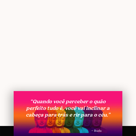
“Quando você perceber o quão
perfeito tudo é, você vai inclinar a
cabeça para trás e rir para o céu.”
– Buda