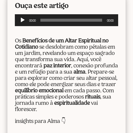
Ouça este artigo
Tocador
00:00
00:00
de
áudio
Os
Benefícios de um Altar Espiritual no
Cotidiano
se desdobram como pétalas em
um jardim, revelando um espaço sagrado
que transforma sua vida. Aqui, você
encontrará
paz interior
, conexão profunda
e um refúgio para a sua
alma
. Prepare-se
para explorar como criar seu altar pessoal,
como ele pode energizar seus dias e trazer
equilíbrio emocional
em cada passo. Com
práticas simples e poderosos
rituais
, sua
jornada rumo à
espiritualidade
vai
florescer.
insights para Alma 👇