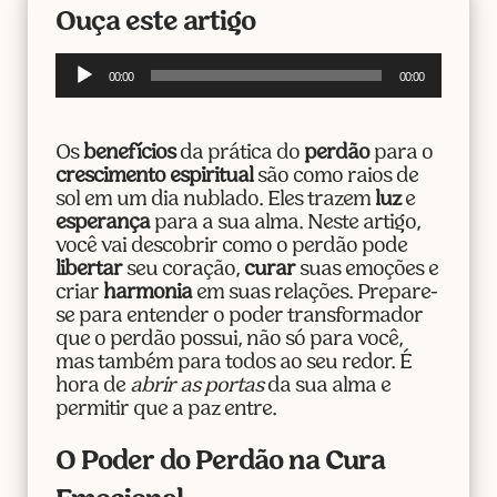
Ouça este artigo
Tocador
00:00
00:00
de
áudio
Os
benefícios
da prática do
perdão
para o
crescimento espiritual
são como raios de
sol em um dia nublado. Eles trazem
luz
e
esperança
para a sua alma. Neste artigo,
você vai descobrir como o perdão pode
libertar
seu coração,
curar
suas emoções e
criar
harmonia
em suas relações. Prepare-
se para entender o poder transformador
que o perdão possui, não só para você,
mas também para todos ao seu redor. É
hora de
abrir as portas
da sua alma e
permitir que a paz entre.
O Poder do Perdão na Cura