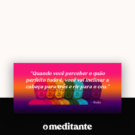
“Quando você perceber o quão
perfeito tudo é, você vai inclinar a
cabeça para trás e rir para o céu.”
– Buda