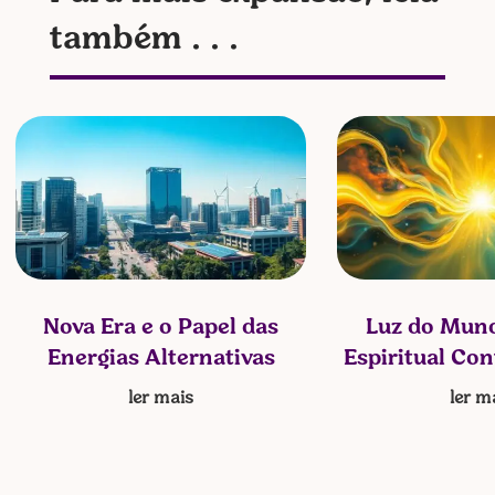
também . . .
Nova Era e o Papel das
Luz do Mund
Energias Alternativas
Espiritual Co
ler mais
ler m