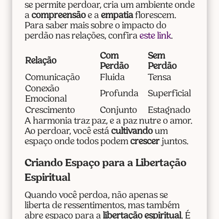
se permite perdoar, cria um ambiente onde
a
compreensão
e a
empatia
florescem.
Para saber mais sobre o impacto do
perdão nas relações, confira
este link
.
Com
Sem
Relação
Perdão
Perdão
Comunicação
Fluida
Tensa
Conexão
Profunda
Superficial
Emocional
Crescimento
Conjunto
Estagnado
A harmonia traz paz, e a paz nutre o amor.
Ao perdoar, você está
cultivando
um
espaço onde todos podem
crescer
juntos.
Criando Espaço para a Libertação
Espiritual
Quando você perdoa, não apenas se
liberta de ressentimentos, mas também
abre espaço para a
libertação espiritual
. É