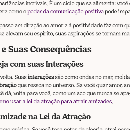
eriências incríveis. É um ciclo que se alimenta: voc
idere como o
poder da comunicação positiva
pode impac
asso em direção ao amor e à positividade faz com q
 elevam seu espírito, suas aspirações se tornam mais
s e Suas Consequências
eja com suas Interações
 volta. Suas
interações
são como ondas no mar, moldan
ibração
que ressoa no universo. Se você quer amor, en
ê dá, volta para você, como um eco que nunca se apa
omo usar a lei da atração para atrair amizades
.
mizade na Lei da Atração
mo música. Se você toca notas de alegria, atrai pess