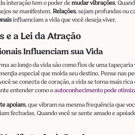
da interação tem o poder de
mudar vibrações
. Quand
esejos se manifestem.
Relações
, sejam profundas ou 
onais
influenciam a vida que você deseja viver.
s e a Lei da Atração
onais Influenciam sua Vida
ma ao longo da vida são como fios de uma tapeçaria v
energia especial que molda seu destino. Pense nas pe
cê se conecta de coração, a vida se torna mais rica 
ante entender como o
autoconhecimento pode otimiza
e
te apoiam
, que vibram na mesma frequência que voc
iam fechadas. Quando você se sente amado e apoiado