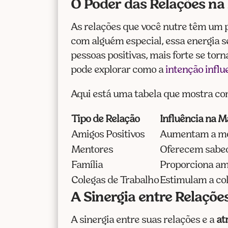
O Poder das Relações na
As relações que você nutre têm um
com alguém especial, essa energia s
pessoas positivas, mais forte se to
pode explorar como a
intenção influ
Aqui está uma tabela que mostra com
Tipo de Relação
Influência na M
Amigos Positivos
Aumentam a mot
Mentores
Oferecem sabed
Família
Proporciona am
Colegas de Trabalho
Estimulam a co
A Sinergia entre Relações
A sinergia entre suas relações e a
at