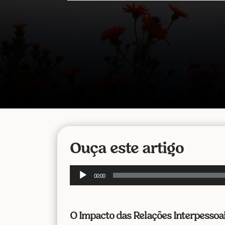
Ouça este artigo
Tocador
00:00
de
áudio
O Impacto das Relações Interpessoai