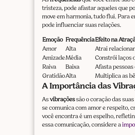
tristeza, pode afastar aqueles que 
move em harmonia, tudo flui. Para 
pode influenciar suas relações.
Emoção
Frequência
Efeito na Atraç
Amor
Alta
Atrai relacion
Amizade
Média
Constrói laços
Raiva
Baixa
Afasta pessoas
Gratidão
Alta
Multiplica as b
A Importância das Vibra
As
vibrações
são o coração das suas 
se comunica com amor e respeito, c
você encontra é um espelho, refletin
essa comunicação, considere a
impo