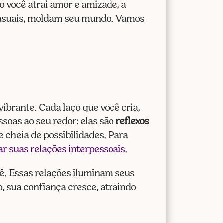
cima
o você atrai amor e amizade, a
ou
casuais, moldam seu mundo. Vamos
para
baixo
para
aumentar
ou
diminuir
ibrante. Cada laço que você cria,
o
ssoas ao seu redor: elas são
reflexos
volume.
e cheia de possibilidades. Para
r suas relações interpessoais
.
ê. Essas relações iluminam seus
, sua confiança cresce, atraindo