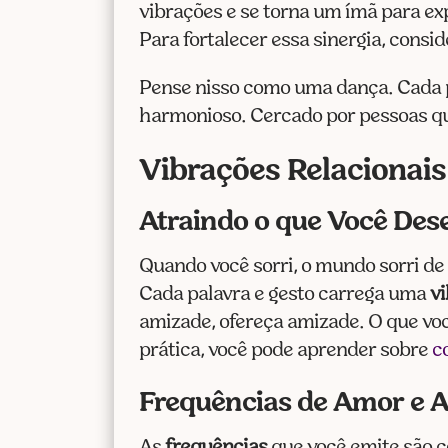
vibrações e se torna um ímã para exp
Para fortalecer essa sinergia, cons
Pense nisso como uma dança. Cada p
harmonioso. Cercado por pessoas que
Vibrações Relacionai
Atraindo o que Você Des
Quando você sorri, o mundo sorri de
Cada palavra e gesto carrega uma
v
amizade, ofereça amizade. O que voc
prática, você pode aprender sobre
c
Frequências de Amor e A
As
frequências
que você emite são co