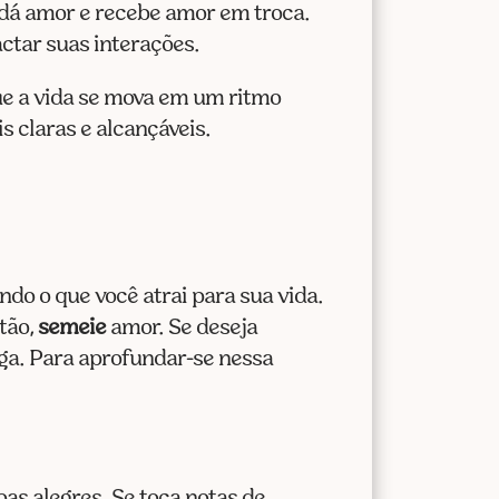
ê dá amor e recebe amor em troca.
tar suas interações.
ue a vida se mova em um ritmo
 claras e alcançáveis.
do o que você atrai para sua vida.
tão,
semeie
amor. Se deseja
ga. Para aprofundar-se nessa
oas alegres. Se toca notas de