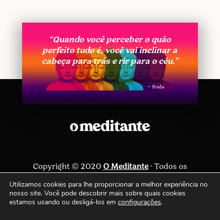
“Quando você perceber o quão
perfeito tudo é, você vai inclinar a
cabeça para trás e rir para o céu.”
– Buda
Copyright © 2020
O Meditante
· Todos os
direitos reservados ·
Política de privacidade
Utilizamos cookies para lhe proporcionar a melhor experiência no
nosso site. Você pode descobrir mais sobre quais cookies
Siga-nos
estamos usando ou desligá-los em
configurações
.