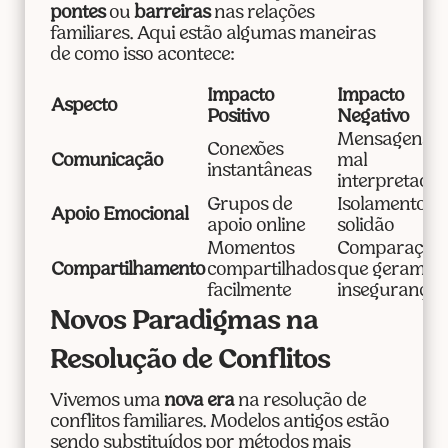
pontes
ou
barreiras
nas relações
familiares. Aqui estão algumas maneiras
de como isso acontece:
Impacto
Impacto
Aspecto
Positivo
Negativo
Mensagens
Conexões
Comunicação
mal
instantâneas
interpretadas
Grupos de
Isolamento e
Apoio Emocional
apoio online
solidão
Momentos
Comparaçõe
Compartilhamento
compartilhados
que geram
facilmente
insegurança
Novos Paradigmas na
Resolução de Conflitos
Vivemos uma
nova era
na resolução de
conflitos familiares. Modelos antigos estão
sendo substituídos por métodos mais