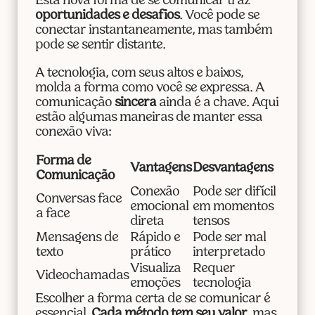
Esta nova forma de se comunicar traz
oportunidades e desafios
. Você pode se
conectar instantaneamente, mas também
pode se sentir distante.
A tecnologia, com seus altos e baixos,
molda a forma como você se expressa. A
comunicação
sincera
ainda é a chave. Aqui
estão algumas maneiras de manter essa
conexão viva:
Forma de
Vantagens
Desvantagens
Comunicação
Conexão
Pode ser difícil
Conversas face
emocional
em momentos
a face
direta
tensos
Mensagens de
Rápido e
Pode ser mal
texto
prático
interpretado
Visualiza
Requer
Videochamadas
emoções
tecnologia
Escolher a forma certa de se comunicar é
essencial.
Cada método tem seu valor
, mas