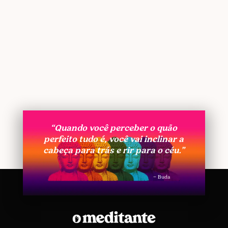
“Quando você perceber o quão
perfeito tudo é, você vai inclinar a
cabeça para trás e rir para o céu.”
– Buda