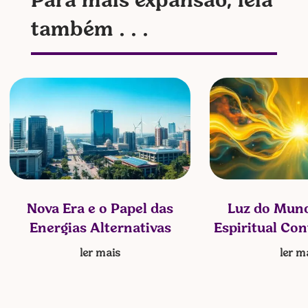
Para mais expansão, leia
também . . .
Nova Era e o Papel das
Luz do Mund
Energias Alternativas
Espiritual Co
ler mais
ler m