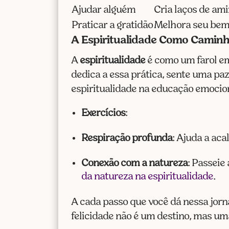
Ajudar alguém
Cria laços de am
Praticar a gratidão
Melhora seu bem
A Espiritualidade Como Caminh
A
espiritualidade
é como um farol em
dedica a essa prática, sente uma pa
espiritualidade na educação emoci
Exercícios
:
Respiração profunda
: Ajuda a ac
Conexão com a natureza
: Passeie
da natureza na espiritualidade
.
A cada passo que você dá nessa jorn
felicidade não é um destino, mas uma