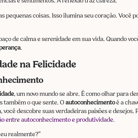
ências e sentimentos. A reflexão traz clareza.
as pequenas coisas. Isso ilumina seu coração. Você 
paço de calma e serenidade em sua vida. Quando você
perança
.
dade na Felicidade
onhecimento
lidade
, um novo mundo se abre. É como olhar para d
mas também o que sente. O
autoconhecimento
é a chav
a, você descobre suas verdadeiras paixões e desejos. 
ção entre autoconhecimento e produtividade
.
 eu realmente?”