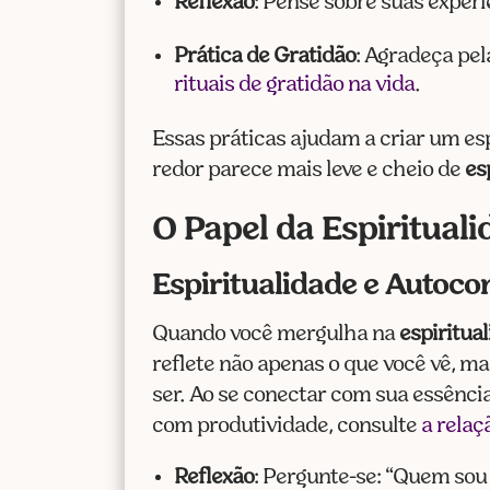
Reflexão
: Pense sobre suas experi
Prática de Gratidão
: Agradeça pel
rituais de gratidão na vida
.
Essas práticas ajudam a criar um es
redor parece mais leve e cheio de
es
O Papel da Espirituali
Espiritualidade e Autoc
Quando você mergulha na
espiritua
reflete não apenas o que você vê, 
ser. Ao se conectar com sua essênci
com produtividade, consulte
a rela
Reflexão
: Pergunte-se: “Quem sou