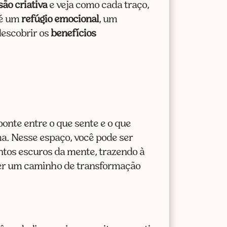
cima
ão criativa
e veja como cada traço,
ou
a é um
refúgio emocional
, um
para
descobrir os
benefícios
baixo
para
aumentar
ou
diminuir
o
ponte entre o que sente e o que
volume.
a. Nesse espaço, você pode ser
ntos escuros da mente, trazendo à
ser um caminho de transformação