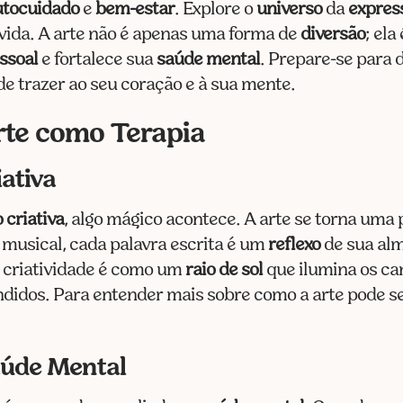
utocuidado
e
bem-estar
. Explore o
universo
da
express
vida. A arte não é apenas uma forma de
diversão
; el
ssoal
e fortalece sua
saúde mental
. Prepare-se para 
e trazer ao seu coração e à sua mente.
rte como Terapia
ativa
 criativa
, algo mágico acontece. A arte se torna uma 
 musical, cada palavra escrita é um
reflexo
de sua alm
 criatividade é como um
raio de sol
que ilumina os ca
didos. Para entender mais sobre como a arte pode 
aúde Mental