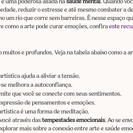
; é uma poderosa aliada na
saúde mental
. Quando você
ansiedade, reduzir o estresse e até mesmo combater a 
o um rio que corre sem barreiras. É nesse espaço qu
re como a arte pode curar emoções, confira
este recu
ão muitos e profundos. Veja na tabela abaixo como a a
rtística ajuda a aliviar a tensão.
-se melhora a autoconfiança.
rmite que você se conecte com seus sentimentos.
a expressão de pensamentos e emoções.
artística é uma forma de meditação.
 você através das
tempestades emocionais
. Ao se env
xplorar mais sobre a conexão entre arte e saúde emoc