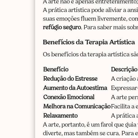
A arte não é apenas entretenimento
A prática artística pode aliviar a 
suas emoções fluem livremente, com
refúgio seguro
. Para saber mais sob
Benefícios da Terapia Artística
Os benefícios da terapia artística s
Benefício
Descrição
Redução do Estresse
A criação a
Aumento da Autoestima
Expressar
Conexão Emocional
A arte pe
Melhora na Comunicação
Facilita 
Relaxamento
A prática 
A arte, portanto, é um farol que guia
diverte, mas também se cura. Para e