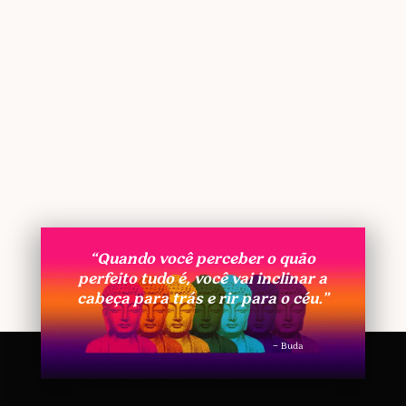
“Quando você perceber o quão
perfeito tudo é, você vai inclinar a
cabeça para trás e rir para o céu.”
– Buda