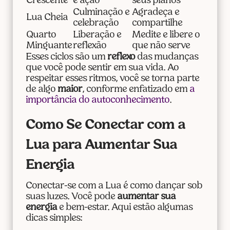
Crescente
e ação
seus planos
Culminação e
Agradeça e
Lua Cheia
celebração
compartilhe
Quarto
Liberação e
Medite e libere o
Minguante
reflexão
que não serve
Esses ciclos são um
reflexo
das mudanças
que você pode sentir em sua vida. Ao
respeitar esses ritmos, você se torna parte
de algo
maior
, conforme enfatizado em
a
importância do autoconhecimento
.
Como Se Conectar com a
Lua para Aumentar Sua
Energia
Conectar-se com a Lua é como dançar sob
suas luzes. Você pode
aumentar sua
energia
e bem-estar. Aqui estão algumas
dicas simples: