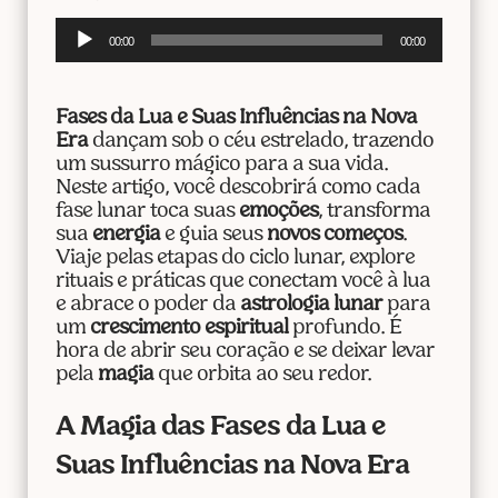
Tocador
00:00
00:00
de
áudio
Fases da Lua e Suas Influências na Nova
Era
dançam sob o céu estrelado, trazendo
um sussurro mágico para a sua vida.
Neste artigo, você descobrirá como cada
fase lunar toca suas
emoções
, transforma
sua
energia
e guia seus
novos começos
.
Viaje pelas etapas do ciclo lunar, explore
rituais e práticas que conectam você à lua
e abrace o poder da
astrologia lunar
para
um
crescimento espiritual
profundo. É
hora de abrir seu coração e se deixar levar
pela
magia
que orbita ao seu redor.
A Magia das Fases da Lua e
Suas Influências na Nova Era