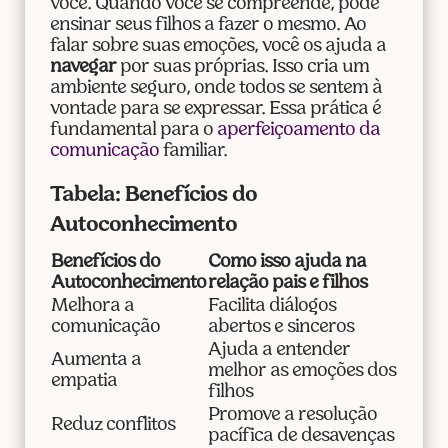
você. Quando você se compreende, pode
ensinar seus filhos a fazer o mesmo. Ao
falar sobre suas emoções, você os ajuda a
navegar
por suas próprias. Isso cria um
ambiente seguro, onde todos se sentem à
vontade para se expressar. Essa prática é
fundamental para o
aperfeiçoamento da
comunicação
familiar.
Tabela: Benefícios do
Autoconhecimento
Benefícios do
Como isso ajuda na
Autoconhecimento
relação pais e filhos
Melhora a
Facilita diálogos
comunicação
abertos e sinceros
Ajuda a entender
Aumenta a
melhor as emoções dos
empatia
filhos
Promove a resolução
Reduz conflitos
pacífica de desavenças