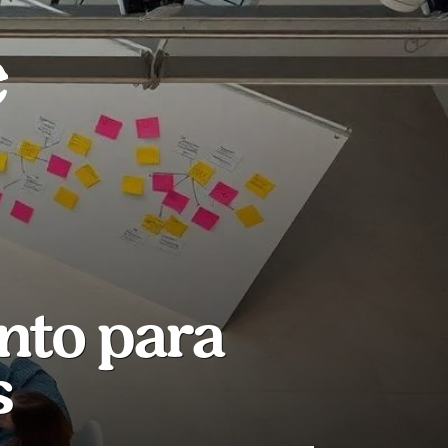
nto para
s