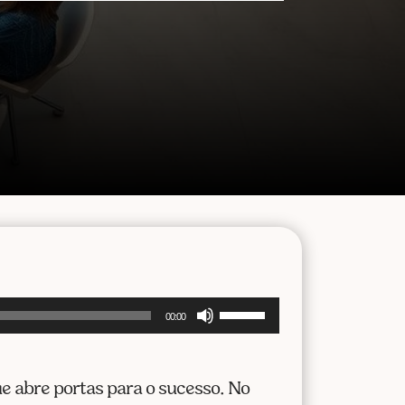
Use
00:00
as
setas
para
e abre portas para o sucesso. No