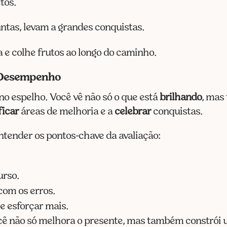
tos.
untas, levam a grandes conquistas.
a e colhe frutos ao longo do caminho.
e Desempenho
o espelho. Você vê não só o que está
brilhando
, mas
ficar
áreas de melhoria e a
celebrar
conquistas.
ntender os pontos-chave da avaliação:
urso.
com os erros.
se esforçar mais.
ê não só melhora o presente, mas também constrói u