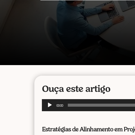
Ouça este artigo
Tocador
00:00
de
áudio
Estratégias de Alinhamento em Proj