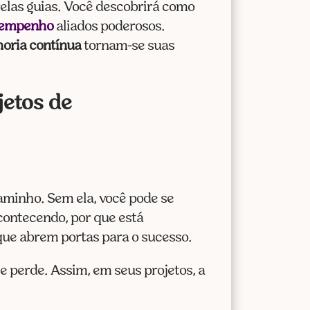
cima
elas guias. Você descobrirá como
ou
esempenho
aliados poderosos.
para
oria contínua
tornam-se suas
baixo
para
jetos de
aumentar
ou
diminuir
o
volume.
aminho. Sem ela, você pode se
contecendo, por que está
que abrem portas para o sucesso.
e perde. Assim, em seus projetos, a