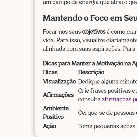
um campo de energia que atrai o que
Mantendo o Foco em Seu
Focar nos seus
objetivos
é como mant
vida. Para isso, visualize diariamen
alinhada com suas aspirações. Para f
Dicas para Manter a Motivação na Ap
Dicas
Descrição
Visualização
Dedique alguns minutos
Crie frases positivas e
Afirmações
consulte
afirmações p
Ambiente
Cerque-se de pessoas q
Positivo
Ação
Tome pequenas ações e