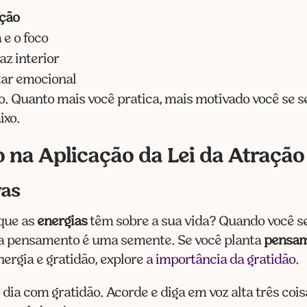
ação
e o foco
az interior
ar emocional
vo. Quanto mais você pratica, mais motivado você se 
ixo.
 na Aplicação da Lei da Atração
vas
 que as
energias
têm sobre a sua vida? Quando você s
da pensamento é uma semente. Se você planta
pensam
ergia e gratidão, explore
a importância da gratidão
.
dia com gratidão. Acorde e diga em voz alta três coisa