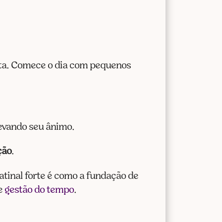
ista. Comece o dia com pequenos
evando seu ânimo.
ção
.
tinal forte é como a fundação de
de
gestão do tempo
.