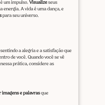
cima
 é um impulso.
Visualize
seus
ou
a energia. A vida é uma dança, e
para
s
para seu universo.
baixo
para
aumentar
ou
diminuir
entindo a alegria e a satisfação que
o
ntro de você. Quando você se vê
volume.
 nessa prática, considere as
r imagens e palavras
que