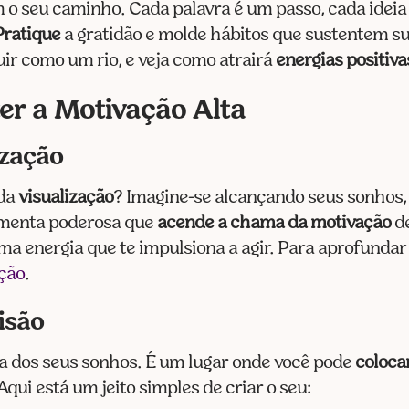
 o seu caminho. Cada palavra é um passo, cada ideia
Pratique
a gratidão e molde hábitos que sustentem su
luir como um rio, e veja como atrairá
energias positiva
er a Motivação Alta
ização
 da
visualização
? Imagine-se alcançando seus sonhos, s
ramenta poderosa que
acende a chama da motivação
de
 uma energia que te impulsiona a agir. Para aprofundar
ação
.
isão
dos seus sonhos. É um lugar onde você pode
coloca
qui está um jeito simples de criar o seu: