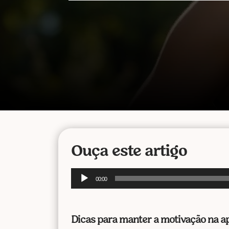
Ouça este artigo
Tocador
00:00
de
áudio
Dicas para manter a motivação na ap