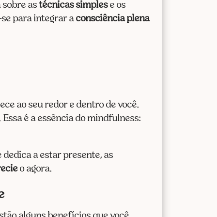
cima
 sobre as
técnicas simples
e os
ou
se para integrar a
consciência plena
para
baixo
para
aumentar
ou
diminuir
ece ao seu redor e dentro de você.
o
 Essa é a essência do mindfulness:
volume.
 dedica a estar presente, as
ecie
o agora.
e
stão alguns benefícios que você