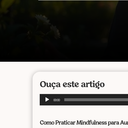
Ouça este artigo
Tocador
00:00
de
áudio
Como Praticar Mindfulness para Aum