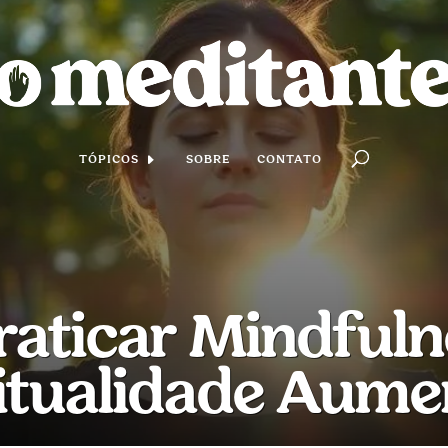
TÓPICOS
SOBRE
CONTATO
aticar Mindfuln
itualidade Aum