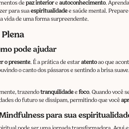
omentos de
paz interior
e
autoconhecimento
. Aprenda
azer para sua
espiritualidade
e saúde mental. Prepare-
sua vida de uma forma surpreendente.
 Plena
omo pode ajudar
er o presente
. É a prática de estar
atento
ao que acont
vindo o canto dos pássaros e sentindo a brisa suave.
a mente, trazendo
tranquilidade
e
foco
. Quando você se
dades do futuro se dissipam, permitindo que você
apr
 Mindfulness para sua espiritualidad
spiritual pode ser uma jornada transformadora. Aqui e