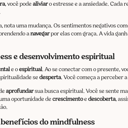
ora
, você pode
aliviar
o estresse e a ansiedade. Cada 
.
ica, nota uma mudança. Os sentimentos negativos co
aprendendo a
navegar
por elas com graça. A vida ganha
ess e desenvolvimento espiritual
ntal
e o
espiritual
. Ao se conectar com o presente, 
spiritualidade se
desperta
. Você começa a perceber 
ode
aprofundar
sua busca espiritual. Você se sente ma
 uma oportunidade de
crescimento
e
descoberta
, ass
ão.
benefícios do mindfulness