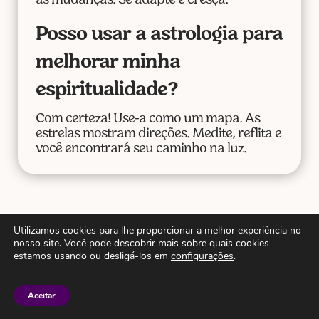
às mudanças. Se adapte e cresça.
Posso usar a astrologia para
melhorar minha
espiritualidade?
Com certeza! Use-a como um mapa. As
estrelas mostram direções. Medite, reflita e
você encontrará seu caminho na luz.
Para mais expansão, leia
Utilizamos cookies para lhe proporcionar a melhor experiência no
nosso site. Você pode descobrir mais sobre quais cookies
também . . .
estamos usando ou desligá-los em
configurações
.
Aceitar