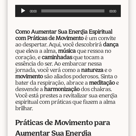
Tocador
00:00
00:00
de
áudio
Como Aumentar Sua Energia Espiritual
com Práticas de Movimento
é um convite
ao despertar. Aqui, você descobrirá
dança
que eleva a alma,
música
que ressoa no
coração, e
caminhadas
que tocam a
essência do ser. Ao embarcar nessa
jornada, você verá como a
natureza
e o
movimento
são aliados poderosos. Sinta o
bater da respiração, abrace a
meditação
e
desvende a
harmonização
dos chakras.
Você está prestes a revitalizar sua energia
espiritual com práticas que fazem a alma
brilhar.
Práticas de Movimento para
Aumentar Sua Energia