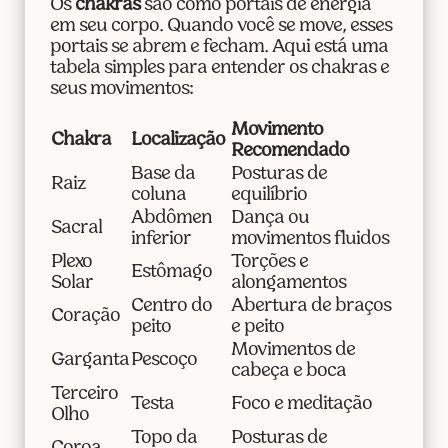
Os
chakras
são como portais de energia
em seu corpo. Quando você se move, esses
portais se abrem e fecham. Aqui está uma
tabela simples para entender os chakras e
seus movimentos:
Movimento
Chakra
Localização
Recomendado
Base da
Posturas de
Raiz
coluna
equilíbrio
Abdômen
Dança ou
Sacral
inferior
movimentos fluidos
Plexo
Torções e
Estômago
Solar
alongamentos
Centro do
Abertura de braços
Coração
peito
e peito
Movimentos de
Garganta
Pescoço
cabeça e boca
Terceiro
Testa
Foco e meditação
Olho
Topo da
Posturas de