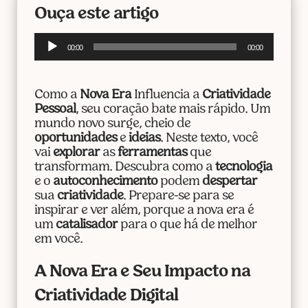
Ouça este artigo
Tocador
00:00
00:00
de
áudio
Como a
Nova Era
Influencia a
Criatividade
Pessoal
, seu coração bate mais rápido. Um
mundo novo surge, cheio de
oportunidades
e
ideias
. Neste texto, você
vai
explorar
as
ferramentas
que
transformam. Descubra como a
tecnologia
e o
autoconhecimento
podem
despertar
sua
criatividade
. Prepare-se para se
inspirar e ver além, porque a nova era é
um
catalisador
para o que há de melhor
em você.
A Nova Era e Seu Impacto na
Criatividade Digital