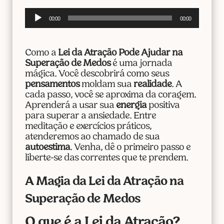
Tocador
00:00
00:00
de
áudio
Como a
Lei da Atração Pode Ajudar na
Superação de Medos
é uma jornada
mágica. Você descobrirá como seus
pensamentos
moldam sua
realidade
. A
cada passo, você se aproxima da coragem.
Aprenderá a usar sua
energia
positiva
para superar a ansiedade. Entre
meditação e exercícios práticos,
atenderemos ao chamado de sua
autoestima
. Venha, dê o primeiro passo e
liberte-se das correntes que te prendem.
A Magia da Lei da Atração na
Superação de Medos
O que é a Lei da Atração?