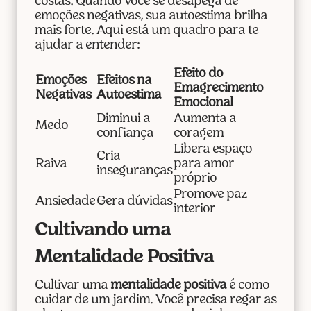
costas. Quando você se desapega de
emoções negativas, sua autoestima brilha
mais forte. Aqui está um quadro para te
ajudar a entender:
Efeito do
Emoções
Efeitos na
Emagrecimento
Negativas
Autoestima
Emocional
Diminui a
Aumenta a
Medo
confiança
coragem
Libera espaço
Cria
Raiva
para amor
inseguranças
próprio
Promove paz
Ansiedade
Gera dúvidas
interior
Cultivando uma
Mentalidade Positiva
Cultivar uma
mentalidade positiva
é como
cuidar de um jardim. Você precisa regar as