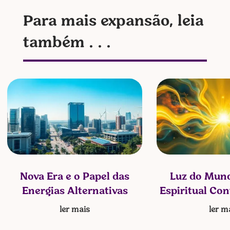
Para mais expansão, leia
também . . .
Nova Era e o Papel das
Luz do Mund
Energias Alternativas
Espiritual Co
ler mais
ler m