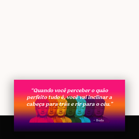
“Quando você perceber o quão
perfeito tudo é, você vai inclinar a
cabeça para trás e rir para o céu.”
– Buda