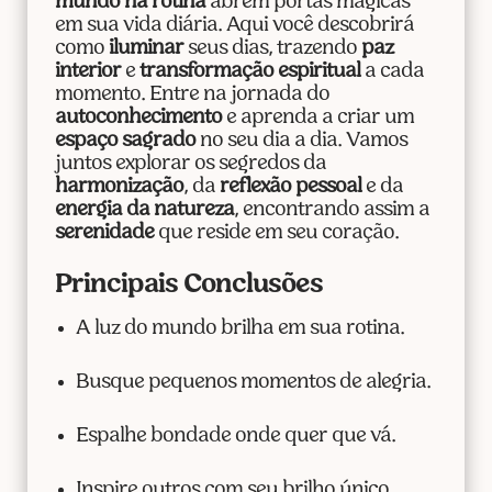
mundo na rotina
abrem portas mágicas
em sua vida diária. Aqui você descobrirá
como
iluminar
seus dias, trazendo
paz
interior
e
transformação espiritual
a cada
momento. Entre na jornada do
autoconhecimento
e aprenda a criar um
espaço sagrado
no seu dia a dia. Vamos
juntos explorar os segredos da
harmonização
, da
reflexão pessoal
e da
energia da natureza
, encontrando assim a
serenidade
que reside em seu coração.
Principais Conclusões
A luz do mundo brilha em sua rotina.
Busque pequenos momentos de alegria.
Espalhe bondade onde quer que vá.
Inspire outros com seu brilho único.