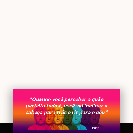
“Quando você perceber o quão
perfeito tudo é, você vai inclinar a
cabeça para trás e rir para o céu.”
– Buda