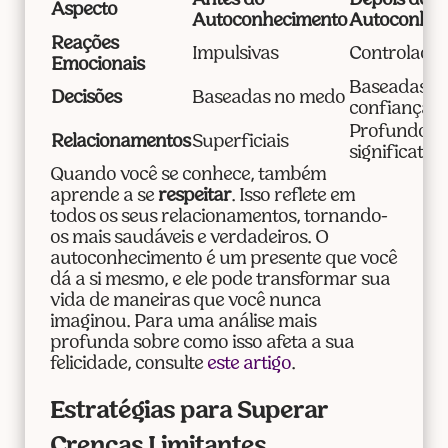
Antes do
Depois do
Aspecto
Autoconhecimento
Autoconhec
Reações
Impulsivas
Controlada
Emocionais
Baseadas n
Decisões
Baseadas no medo
confiança
Profundos 
Relacionamentos
Superficiais
significativo
Quando você se conhece, também
aprende a se
respeitar
. Isso reflete em
todos os seus relacionamentos, tornando-
os mais saudáveis e verdadeiros. O
autoconhecimento é um presente que você
dá a si mesmo, e ele pode transformar sua
vida de maneiras que você nunca
imaginou. Para uma análise mais
profunda sobre como isso afeta a sua
felicidade, consulte
este artigo
.
Estratégias para Superar
Crenças Limitantes