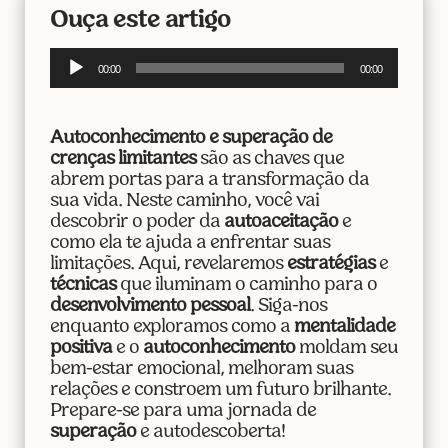
Ouça este artigo
Tocador
00:00
00:00
de
áudio
Autoconhecimento e superação de
crenças limitantes
são as chaves que
abrem portas para a transformação da
sua vida. Neste caminho, você vai
descobrir o poder da
autoaceitação
e
como ela te ajuda a enfrentar suas
limitações. Aqui, revelaremos
estratégias
e
técnicas
que iluminam o caminho para o
desenvolvimento pessoal
. Siga-nos
enquanto exploramos como a
mentalidade
positiva
e o
autoconhecimento
moldam seu
bem-estar emocional, melhoram suas
relações e constroem um futuro brilhante.
Prepare-se para uma jornada de
superação
e autodescoberta!