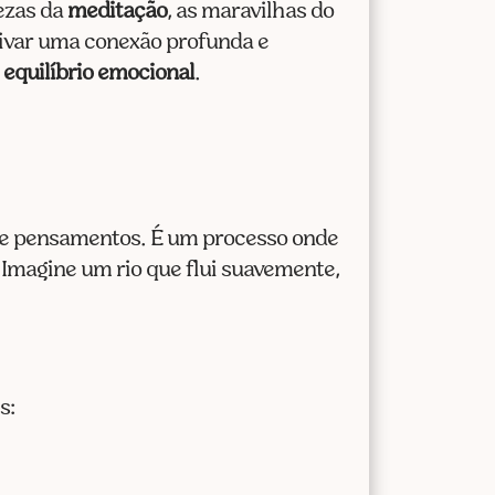
cima
lezas da
meditação
, as maravilhas do
ou
tivar uma conexão profunda e
para
e
equilíbrio emocional
.
baixo
para
aumentar
ou
diminuir
 e pensamentos. É um processo onde
o
 Imagine um rio que flui suavemente,
volume.
s: