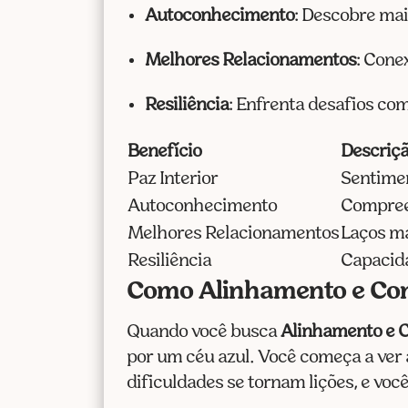
Autoconhecimento
: Descobre ma
Melhores Relacionamentos
: Cone
Resiliência
: Enfrenta desafios com
Benefício
Descriç
Paz Interior
Sentimen
Autoconhecimento
Compree
Melhores Relacionamentos
Laços ma
Resiliência
Capacida
Como Alinhamento e Con
Quando você busca
Alinhamento e C
por um céu azul. Você começa a ver a
dificuldades se tornam lições, e voc