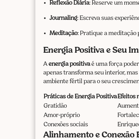
Reflexão Diária
: Reserve um mome
Journaling
: Escreva suas experiên
Meditação
: Pratique a meditação 
Energia Positiva e Seu I
A
energia positiva
é uma força podero
apenas transforma seu interior, mas
ambiente fértil para o seu crescime
Práticas de Energia Positiva
Efeitos 
Gratidão
Aumenta 
Amor-próprio
Fortale
Conexões sociais
Enrique
Alinhamento e Conexão E