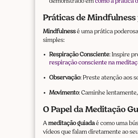
demonstrado em
como a prática d
Práticas de Mindfulness
Mindfulness
é uma prática poderosa.
simples:
Respiração Consciente
: Inspire p
respiração consciente na meditaçã
Observação
: Preste atenção aos 
Movimento
: Caminhe lentamente, 
O Papel da Meditação Gu
A
meditação guiada
é como uma bússo
vídeos que falam diretamente ao seu