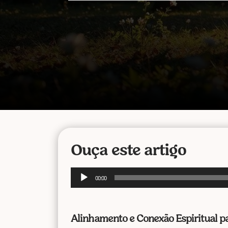
Ouça este artigo
Tocador
00:00
de
áudio
Alinhamento e Conexão Espiritual p