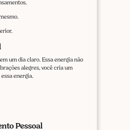
ensamentos.
i mesmo.
erior.
l
 em um dia claro. Essa energia não
ibrações alegres, você cria um
essa energia.
ento Pessoal