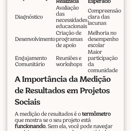
Realizada
Esperado
Avaliação
Compreensão
das
Diagnóstico
clara das
necessidades
lacunas
educacionais
Criação de
Melhoria no
Desenvolvimento
programas
desempenho
de apoio
escolar
Maior
Engajamento
Reuniões e
participação
Comunitário
workshops
da
comunidade
A Importância da Medição
de Resultados em Projetos
Sociais
A medição de resultados é o
termômetro
que mostra se o seu projeto está
funcionando
. Sem ela, você pode navegar