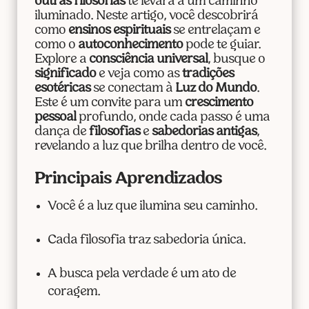
outras filosofias
te levará a um caminho
iluminado. Neste artigo, você descobrirá
como
ensinos espirituais
se entrelaçam e
como o
autoconhecimento
pode te guiar.
Explore a
consciência universal
, busque o
significado
e veja como as
tradições
esotéricas
se conectam à
Luz do Mundo
.
Este é um convite para um
crescimento
pessoal
profundo, onde cada passo é uma
dança de
filosofias
e
sabedorias antigas
,
revelando a luz que brilha dentro de você.
Principais Aprendizados
Você é a luz que ilumina seu caminho.
Cada filosofia traz sabedoria única.
A busca pela verdade é um ato de
coragem.