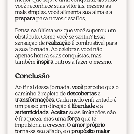
menor que seja, é uma conquista. Quando
você reconhece suas vitórias, mesmo as
mais simples, você alimenta sua alma e a
prepara
para novos desafios.
Pense na última vez que você superou um
obstáculo. Como você se sentiu? Essa
sensação de
realização
é combustível para
a sua jornada. Ao celebrar, você não
apenas honra suas conquistas, mas
também
inspira
outros a fazer o mesmo.
Conclusão
Ao final dessa jornada,
você
percebe que o
caminho é repleto de
descobertas
e
transformações
. Cada medo enfrentado é
um passo em direção à
liberdade
e à
autenticidade
.
Aceitar
suas limitações não
é fraqueza, mas uma
força
que te
impulsiona a crescer. O
amor próprio
torna-se seu aliado, e o
propósito maior