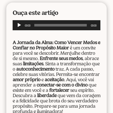
Ouça este artigo
Tocador
00:00
00:00
de
áudio
A Jornada da Alma: Como Vencer Medos e
Confiar no Propósito Maior
é um convite
para você se descobrir. Mergulhe dentro
de si mesmo.
Enfrente seus medos
, abrace
suas
limitações
. Sinta a transformação que
o
autoconhecimento
traz. A cada passo,
celebre suas vitórias. Permita-se encontrar
amor próprio
e
aceitação
. Aqui, você vai
aprender a
conectar-se com o divino
que
existe em você e a
fortalecer
seu espírito.
Descubra a
liberdade
que vem da coragem
e a felicidade que brota do seu verdadeiro
propósito. Prepare-se para uma jornada
profunda e iluminadora!