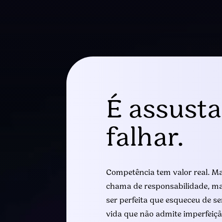
É assusta
falhar.
Competência tem valor real. Ma
chama de responsabilidade, ma
ser perfeita que esqueceu de 
vida que não admite imperfeiçã