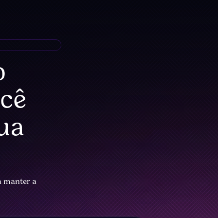
o
ocê
sua
a manter a